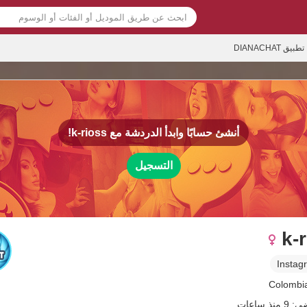
تطبيق DIANACHAT
أنشئ حسابًا وابدأ الدردشة مع
k-rioss!
التسجيل
k-
Instag
ذ ساعات