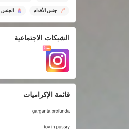
جنس الأقدام
الجنس ب
الشبكات الاجتماعية
مجاناً
قائمة الإكراميات
garganta profunda
toy in pussry