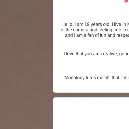
Hello, I am 19 years old, I live i
of the camera and feeling free to e
and I am a fan of fun and resp
energy or teach me to see the
I love that you are creative, ge
Monotony turns me off, that it i