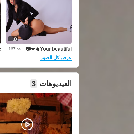
6
e
Your beautiful🔥💋📷
1167
عرض كل الصور
الفيديوهات
3