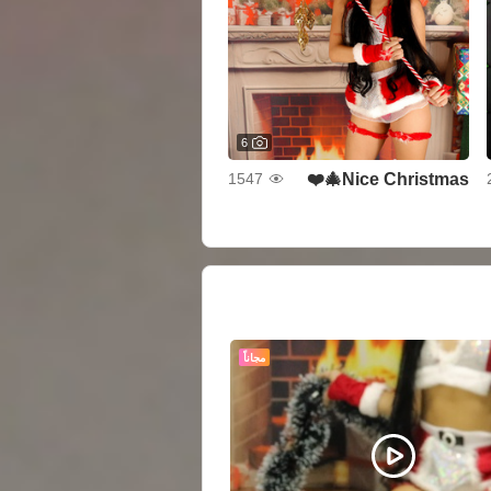
6
Nice Christmas🎄❤️
1547
مجاناً