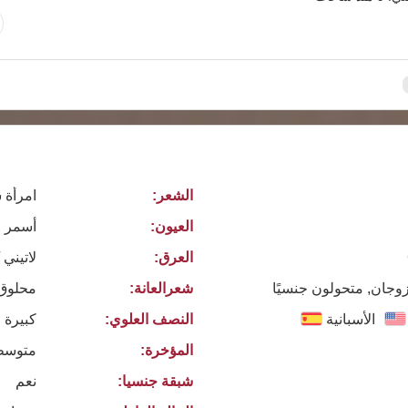
الشعر:
امرأة 
العيون:
أسمر
العرق:
لاتيني 
زوجان, متحولون جنسيًا
شعرالعانة:
محلوق
الأسبانية
النصف العلوي:
كبيرة 
المؤخرة:
متوسط
شبقة جنسيا:
نعم