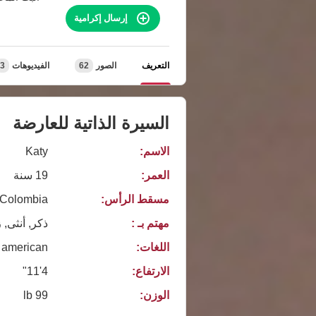
إرسال إكرامية
التعريف
الصور
62
الفيديوهات
3
السيرة الذاتية للعارضة
الاسم:
Katy
العمر:
19 سنة
مسقط الرأس:
Colombia
مهتم بـ :
ذكر, أنثى, 
اللغات:
american
الارتفاع:
4'11"
الوزن:
99 lb