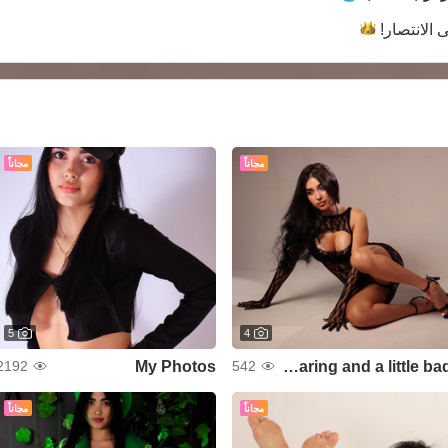
ى
الانتصار!
مجاناً
مجاناً
5
4
My Photos
Elegant, daring and a little bad
2192
542
مجاناً
مجاناً