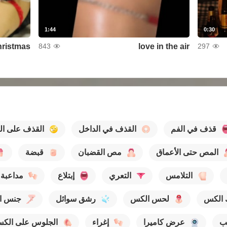
1:44
0:30
hristmas
love in the air
843
297
قذف في الفم
القذف في الداخل
القذف على ال
المص حتى الأعماق
مص القضبان
قبضة
التلامس
التعري
إبتلاع
مداعبة
 الكس
لحس الكس
رشق سوائل
جنس ال
ب
عرض كاميرا
إغراء
الجلوس على الك