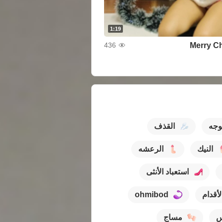
1:19
Merry C
436
وجه
القذف
النيك
الرعشه
استعباد الأنثى
أقدام
ohmibod
س
مساج