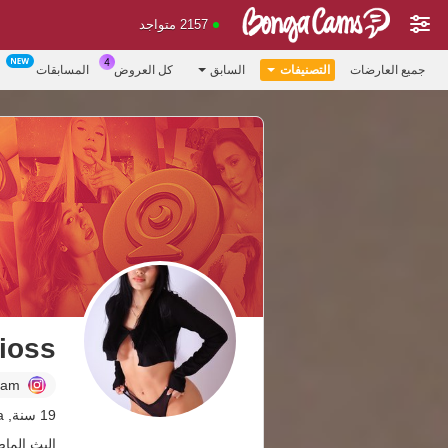
2157 متواجد
جميع العارضات
التصنيفات
السابق
كل العروض
المسابقات
rioss
ram
19 سنة, Colombia
البث الماضي: 9 من