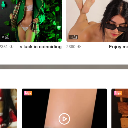
8
5
There is luck in coinciding
Enjoy m
2351
2360
مجاناً
مجاناً