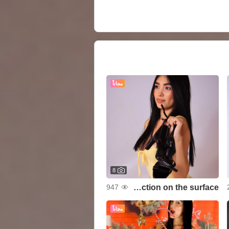
مجاناً
8
seduction on the surface❤️🔥
947
مجاناً