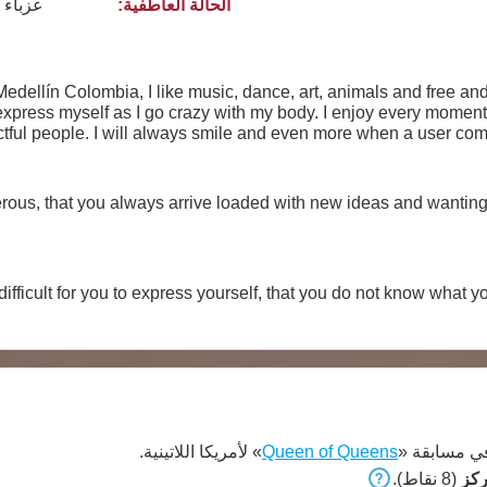
الحالة العاطفية:
عزباء
n Medellín Colombia, I like music, dance, art, animals and free and
xpress myself as I go crazy with my body. I enjoy every moment to 
ectful people. I will always smile and even more when a user c
 world in a thousand different ways. Your support and love mak
nerous, that you always arrive loaded with new ideas and wantin
s difficult for you to express yourself, that you do not know what
 مسابقة «
Queen of Queens
» لأمريكا اللاتينية.
(8 نقاط).