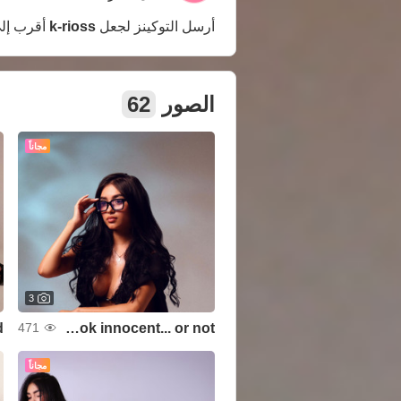
أرسل التوكينز لجعل
k-rioss
أقرب إل
الصور
62
مجاناً
3
With glasses I look innocent... or not?
471
مجاناً